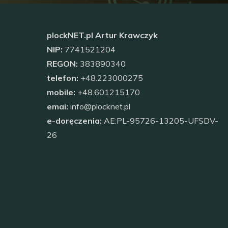
plockNET.pl Artur Krawczyk
NIP:
7741521204
REGON:
383890340
telefon:
+48.223000275
mobile:
+48.601215170
emai:
info@plocknet.pl
e-doręczenia:
AE:PL-95726-13205-UFSDV-
26