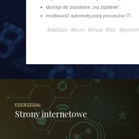
dostęp do zasobów „na żądanie”,
możliwość automatyzacji procesów IT.
#
debian
#
kvm
#
linux
#
lxc
#
proxm
POPRZEDNI
Strony internetowe