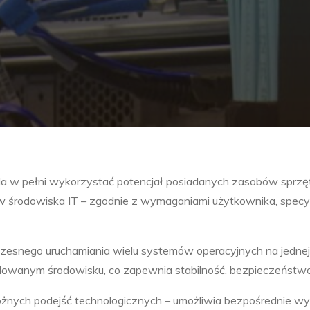
ala w pełni wykorzystać potencjał posiadanych zasobów sprzęt
rodowiska IT – zgodnie z wymaganiami użytkownika, specyfik
esnego uruchamiania wielu systemów operacyjnych na jednej p
lowanym środowisku, co zapewnia stabilność, bezpieczeństwo
óżnych podejść technologicznych – umożliwia bezpośrednie wyk