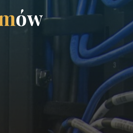
m
ó
w