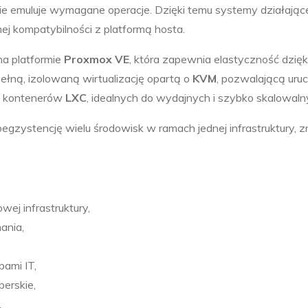
tnie emuluje wymagane operacje. Dzięki temu systemy działaj
 kompatybilności z platformą hosta.
a platformie
Proxmox VE
, która zapewnia elastyczność dzię
pełną, izolowaną wirtualizację opartą o
KVM
, pozwalającą uru
ci kontenerów
LXC
, idealnych do wydajnych i szybko skalowal
egzystencję wielu środowisk w ramach jednej infrastruktury, 
wej infrastruktury,
ania,
bami IT,
erskie,
,