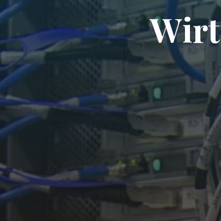
W
i
r
t