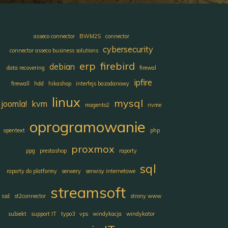
asseco connector
BWM2S
connector
cybersecurity
connector asseco business solutions
erp
firebird
debian
data recovering
firewal
ipfire
firewall
hdd
hikashop
interfejs bazodanowy
linux
mysql
joomla!
kvm
magento2
nvme
oprogramowanie
opentext
php
proxmox
ppg
prestashop
raporty
sql
raporty do platformy
serwery
serwisy internetowe
streamsoft
ssd
st2connector
strony www
subiekt
support IT
typo3
vps
windykacja
windykator