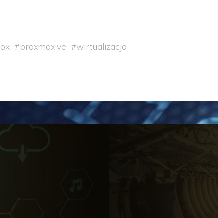
ox
#
proxmox ve
#
wirtualizacja