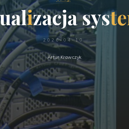
u
a
l
i
z
a
c
j
a
s
y
s
t
e
2026-04-10
Artur Krawczyk