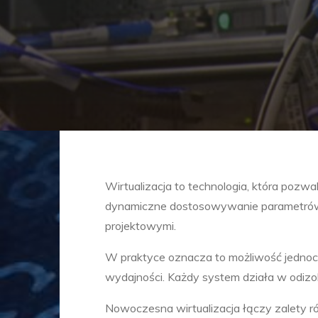
Wirtualizacja to technologia, która pozw
dynamiczne dostosowywanie parametrów ś
projektowymi.
W praktyce oznacza to możliwość jednocz
wydajności. Każdy system działa w odizo
Nowoczesna wirtualizacja łączy zalety r