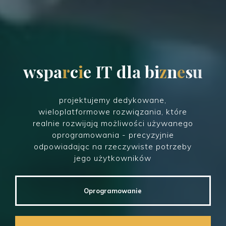
w
s
p
a
p
c
r
c
i
e
I
T
d
l
d
a
b
i
b
z
n
e
s
u
projektujemy dedykowane,
wieloplatformowe rozwiązania, które
realnie rozwijają możliwości używanego
oprogramowania - precyzyjnie
odpowiadając na rzeczywiste potrzeby
jego użytkowników
Oprogramowanie