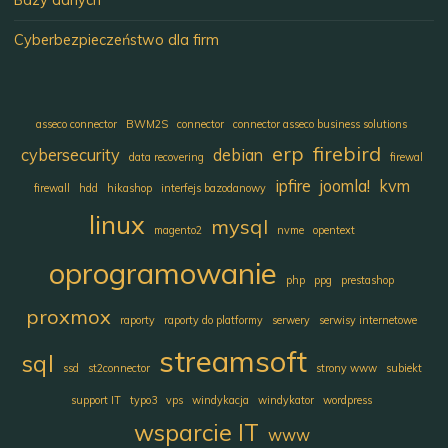
Bazy danych
Cyberbezpieczeństwo dla firm
asseco connector
BWM2S
connector
connector asseco business solutions
erp
firebird
cybersecurity
debian
data recovering
firewal
ipfire
joomla!
kvm
firewall
hdd
hikashop
interfejs bazodanowy
linux
mysql
magento2
nvme
opentext
oprogramowanie
php
ppg
prestashop
proxmox
raporty
raporty do platformy
serwery
serwisy internetowe
streamsoft
sql
ssd
st2connector
strony www
subiekt
support IT
typo3
vps
windykacja
windykator
wordpress
wsparcie IT
www