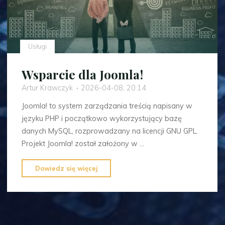
Usługi
Wsparcie dla Joomla!
Artur Krawczyk
2026-04-08, 20:14
Joomla! to system zarządzania treścią napisany w
języku PHP i początkowo wykorzystujący bazę
danych MySQL, rozprowadzany na licencji GNU GPL.
Projekt Joomla! został założony w …
"Wsparcie
Dowiedz się więcej
dla
Joomla!"