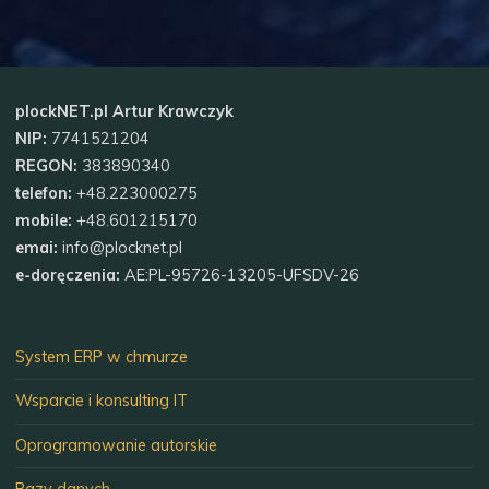
plockNET.pl Artur Krawczyk
NIP:
7741521204
REGON:
383890340
telefon:
+48.223000275
mobile:
+48.601215170
emai:
info@plocknet.pl
e-doręczenia:
AE:PL-95726-13205-UFSDV-26
System ERP w chmurze
Wsparcie i konsulting IT
Oprogramowanie autorskie