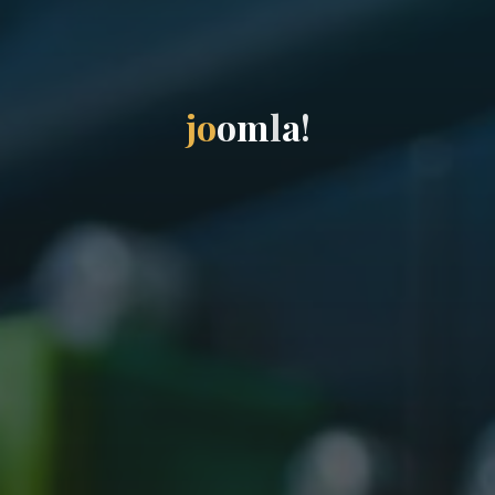
j
o
o
m
l
a
!